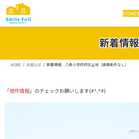
コ
ナ
ン
ビ
HOME
テ
ゲ
ン
ー
ツ
シ
新着情報
へ
ョ
ス
ン
キ
に
ッ
移
HOME
お知らせ
新着情報 八条小学校校区土地（建築条件なし）
プ
動
「
物件情報
」のチェックお願いします(#^.^#)