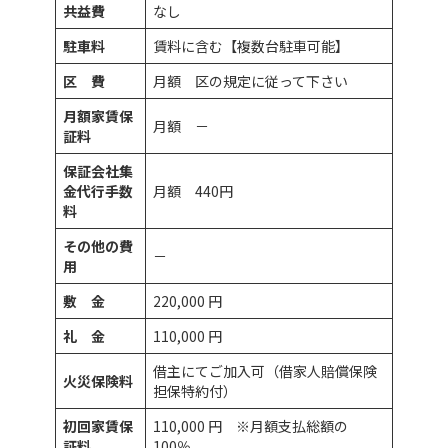
共益
費
なし
駐車料
賃料に含む【複数台駐車可能】
区 費
月額 区の規定に従って下さい
月額家賃保
月額 －
証料
保証会社集
金代行手数
月額 440円
料
その他の費
－
用
敷 金
220,000 円
礼 金
110,000 円
借主にてご加入可（借家人賠償保険
火災保険料
担保特約付）
初回家賃保
110,000 円 ※月額支払総額の
証料
100％