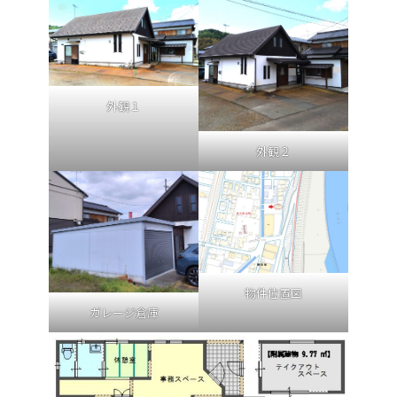
外観１
外観２
物件位置図
ガレージ倉庫