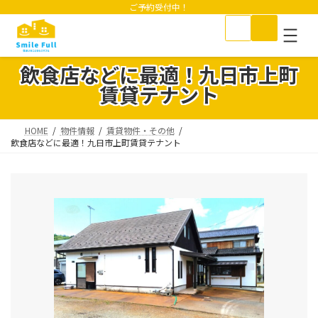
コ
ナ
ご予約受付中！
ン
ビ
テ
ゲ
ン
ー
ツ
シ
飲食店などに最適！九日市上町
へ
ョ
賃貸テナント
ス
ン
キ
に
ッ
移
HOME
物件情報
賃貸物件・その他
プ
動
飲食店などに最適！九日市上町賃貸テナント