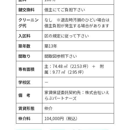
鍵交換料
借主にてご負担下さい
クリーニン
なし ※退去時汚損のひどい場合は
グ代
借主負担が発生する場合があります
入区料
区の規定に従って下さい
築年数
築13年
間取り
間取図参照下さい
主：74.48 ㎡（22.53 坪） ＋ 附
専有面積
属：9.77 ㎡（2.95 坪）
学校区
－
家賃保証委託契約先：株式会社いえ
備 考
らぶパートナーズ
賃貸形態
仲介
仲介料
104,000円（税込）