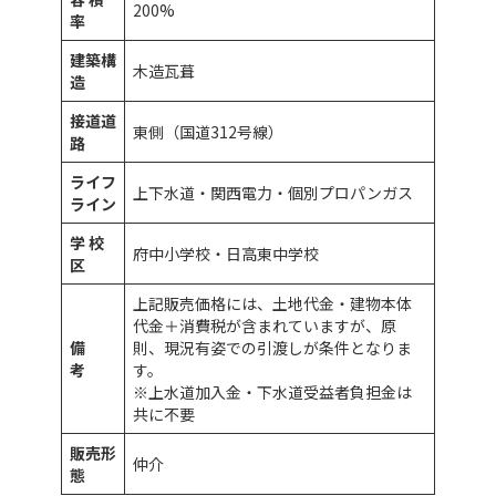
200%
率
建築構
木造瓦葺
造
接道道
東側（国道312号線）
路
ライフ
上下水道・関西電力・個別プロパンガス
ライン
学 校
府中小学校・日高東中学校
区
上記販売価格には、土地代金・建物本体
代金＋消費税が含まれていますが、原
備
則、現況有姿での引渡しが条件となりま
考
す。
※上水道加入金・下水道受益者負担金は
共に不要
販売形
仲介
態