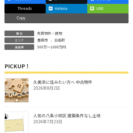
Threads
Hatena
LINE
Copy
売買物件・建物
種 別
豊岡市
、
日高町
エリア
500万～1000万円
価格帯
PICKUP！
久美浜に住みたい方へ 中古物件
2026年8月2日
人気の八条小校区 建築条件なし土地
2026年7月23日