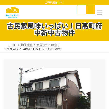
コ
ナ
ご予約受付中！
ン
ビ
テ
ゲ
ン
ー
ツ
シ
古民家風味いっぱい！日高町府
へ
ョ
中新中古物件
ス
ン
キ
に
ッ
移
HOME
物件情報
売買物件・建物
プ
動
古民家風味いっぱい！日高町府中新中古物件