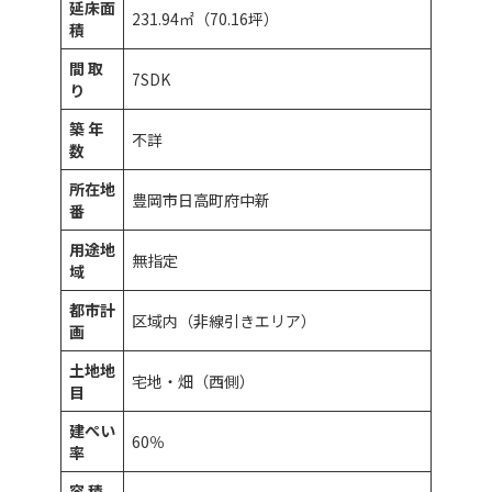
延床面
231.94㎡（70.16坪）
積
間 取
7SDK
り
築 年
不詳
数
所在地
豊岡市日高町府中新
番
用途地
無指定
域
都市計
区域内（非線引きエリア）
画
土地地
宅地・畑（西側）
目
建ぺい
60％
率
容 積